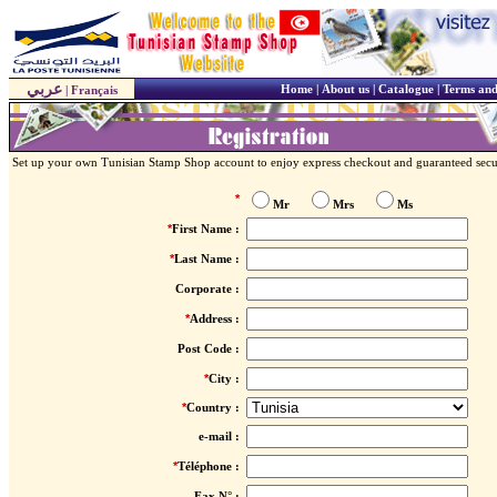
عربي
Home
|
About us
|
Catalogue
|
Terms and
|
Français
Set up your own Tunisian Stamp Shop account to enjoy express checkout and guaranteed secu
*
Mr
Mrs
Ms
*
First Name :
*
Last Name :
Corporate :
*
Address :
Post Code :
*
City :
*
Country :
e-mail :
*
Téléphone :
Fax N° :